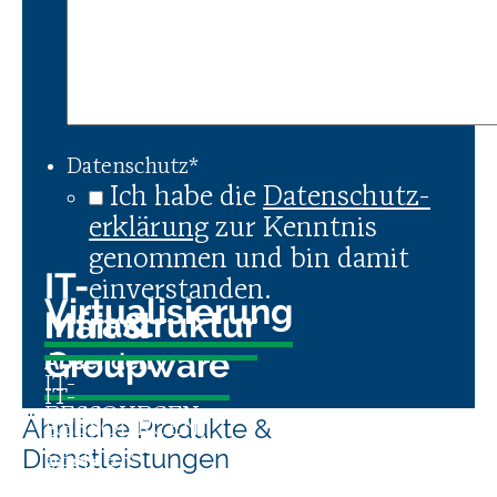
Datenschutz
*
Ich habe die
Daten­schutz­
er­klä­rung
zur Kenntnis
genommen und bin damit
IT-
einverstanden.
Virtualisierung
Infrastruktur
Mail &
Groupware
IT-
IT-
RESSOURCEN
Ähnliche Produkte &
RESSOURCEN,
E-
EFFIZIENT
Dienstleistungen
SERVER
MAILS
NUTZEN
&