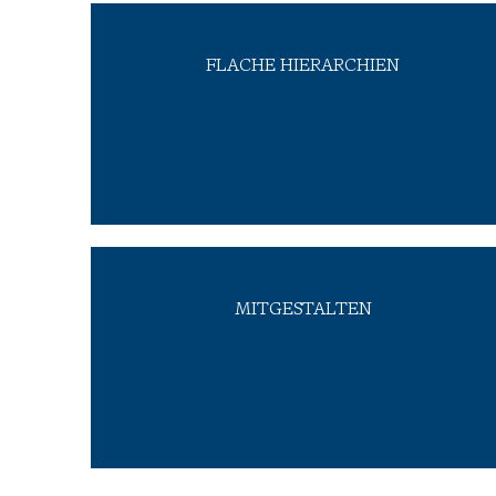
FLACHE HIERARCHIEN
ist die richtigen Entscheidungen zu treffen.
Wir glauben daran, dass das Team in der Lage
Bei PROLAN leben wir den Teamgedanken.
MITGESTALTEN
umsetzen können.
Team und überlegen gemeinsam wie wir sie
auf offene Ohren. Wir besprechen die Idee im
voranbringen kannst, stößt du bei uns immer
Ideen haben wie du uns als Ganzes
Bei PROLAN werden alle gehört. Solltest du