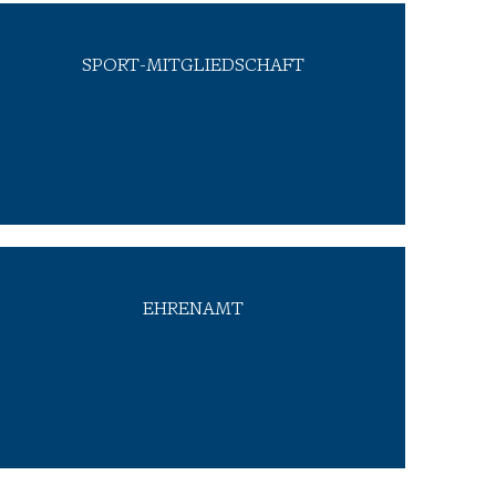
SPORT-MITGLIEDSCHAFT
Sportangebot wahrnehmen.
Berlin ein großes und vielfältiges
Urban Sports Club finanziert. So lässt sich in
MitarbeiterInnen eine Mitgliedschaft bei
Deswegen bekommen alle unserer
Sport ist Ausgleich und das ist uns wichtig.
bestmöglich.
EHRENAMT
engagieren und unterstützen sie hierbei
unsere MitarbeiterInnen privat sozial
finden wir es auch großartig, wenn sich
ausgewählte Hilfsprojekte weltweit. Deswegen
regelmäßigen Abständen unterstützen wir
Schwerpunkt auf dem Sozialem. In
PROLAN sieht sich als ein Unternehmen mit