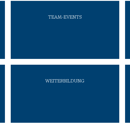
TEAM-EVENTS
Skifahren)
auch mal gemeinsam auf ein Retreat (z.B.
machen Sommerevents und fahren gerne
haben. Wir treffen uns für Spieleabende,
freundschaftliches Verhältnis zueinander
sein, sondern ein möglichst
Wir wollen nicht nur ArbeitskollegInnen
Weiterbildungen zur Verfügung.
WEITERBILDUNG
Mitarbeiter:in hat ein jährliches Budget für
Weiterentwicklung. Jeder und jede
über externe Schulungen für eure
Maßnahmen, wie z.B. Hackathons, als auch
Deswegen sorgen wir sowohl über interne
Mitarbeiter:innen liegt uns am Herzen.
Die persönliche Entwicklung unserer