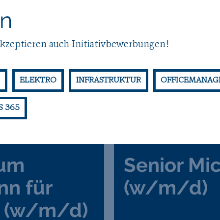
en
akzeptieren auch Initiativbewerbungen!
ELEKTRO
INFRASTRUKTUR
OFFICEMANAG
 365
zum
Senior Mi
n für
(w/m/d)
 (w/m/d)