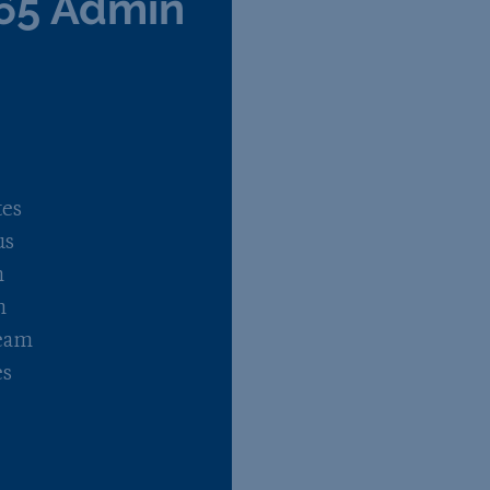
365 Admin
tes
us
n
n
Team
es