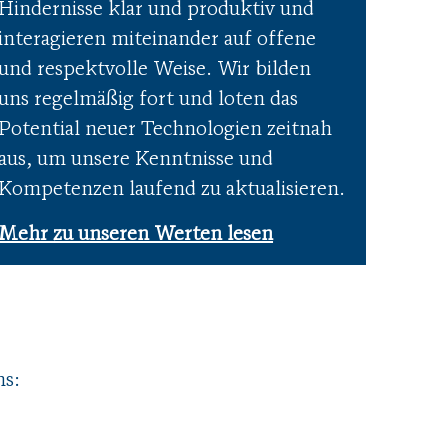
Hindernisse klar und produktiv und
interagieren miteinander auf offene
und respektvolle Weise. Wir bilden
uns regelmäßig fort und loten das
Potential neuer Technologien zeitnah
aus, um unsere Kenntnisse und
Kompetenzen laufend zu aktualisieren.
Mehr zu unseren Werten lesen
ns: