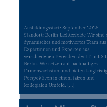
Ausbildungsstart: September 2026
Standort: Berlin-Lichterfelde Wir sind 
dynamisches und motiviertes Team aus
Expertinnen und Experten aus
verschiedenen Bereichen der IT mit Sit
Berlin. Wir setzen auf nachhaltiges
Firmenwachstum und bieten langfristi
Perspektiven in einem fairen und
kollegialen Umfeld. […]