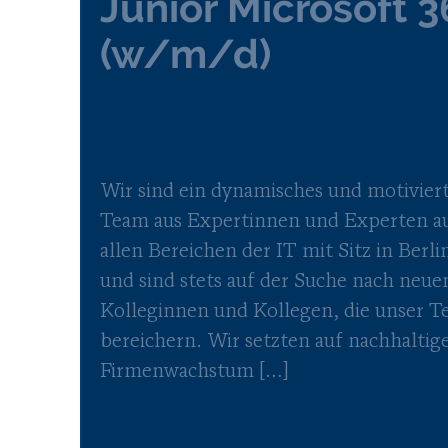
Junior Microsoft 
(w/m/d)
Wir sind ein dynamisches und motivier
Team aus Expertinnen und Experten a
allen Bereichen der IT mit Sitz in Berli
und sind stets auf der Suche nach neue
Kolleginnen und Kollegen, die unser 
bereichern. Wir setzten auf nachhaltig
Firmenwachstum […]