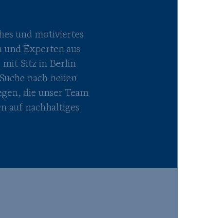
hes und motiviertes
 und Experten aus
 mit Sitz in Berlin
r Suche nach neuen
egen, die unser Team
en auf nachhaltiges