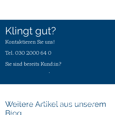
Klingt gut?
Kontaktieren Sie uns!
Tel.
030 2000 64 0
Sie sind bereits Kund:in?
Zum Kundenportal
.
TRENDCITY Berlin – Immobilien
Weitere Artikel aus unserem
CRM und Webseite aus einem
Das neue Microsoft Dynamics
Guss
Blog