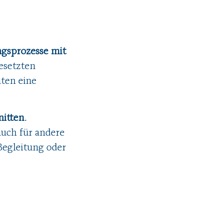
ngsprozesse mit
gesetzten
ten eine
nitten
.
auch für andere
Begleitung oder
ale
häftsprozesse
MU’s – die
mics 365