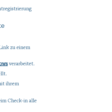
tregistrierung
te
 Link zu einem
ows
verarbeitet.
llt.
mit ihrem
eim Check-in alle