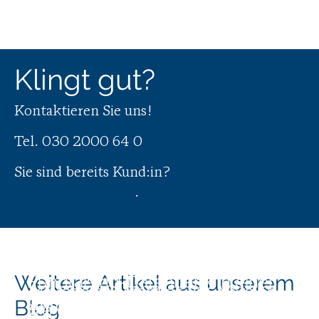
Klingt gut?
Kontaktieren Sie uns!
Tel.
030 2000 64 0
Sie sind bereits Kund:in?
Zum Kundenportal
.
Einführung einer neuen
Weitere Artikel aus unserem
Fundraising-Datenbank in einer
Microsoft Dynamics 365 Version
gemeinnützigen Organisation:
Blog
Automatisierter Check-In Prozess
9.0 (Juli 2017 Update)