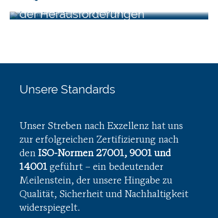
Ein agiler Ansatz zur Bewältigung
für Events mit Etiketten-Druck
der Herausforderungen
Unsere Standards
Unser Streben nach Exzellenz hat uns
zur erfolgreichen Zertifizierung nach
den
ISO-Normen 27001, 9001 und
14001
geführt – ein bedeutender
Meilenstein, der unsere Hingabe zu
Qualität, Sicherheit und Nachhaltigkeit
widerspiegelt.