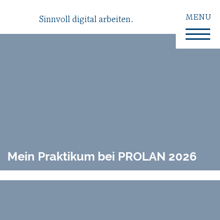
MENU
Sinnvoll digital arbeiten.
Mein Praktikum bei PROLAN 2026
Mein Praktikum bei PROLAN 2026
Ich kam mit Nervosität – und ging mit wertvollen
Erfahrungen und einem guten Gefühl. Schon bei der