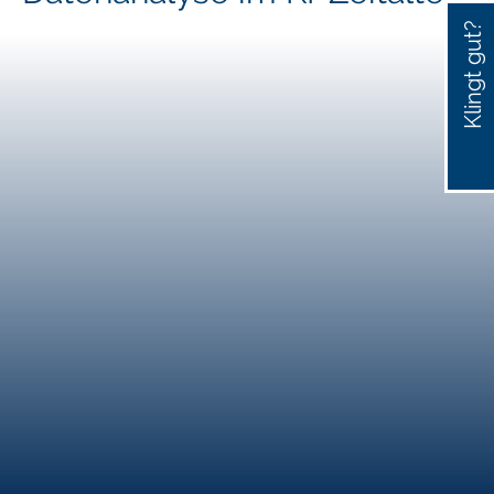
Klingt gut?
030
200
64 0