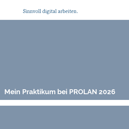
Sinnvoll digital arbeiten.
Mein Praktikum bei PROLAN 2026
Mein Praktikum bei PROLAN 2026
Ich kam mit Nervosität – und ging mit wertvollen
Erfahrungen und einem guten Gefühl. Schon bei der